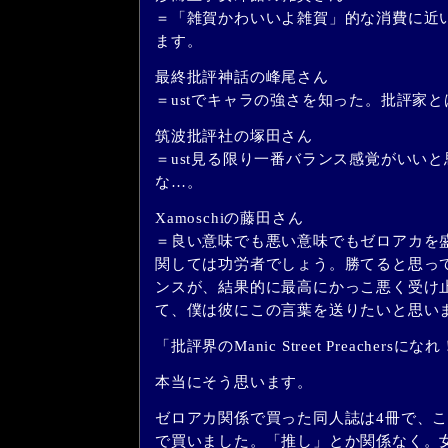
＝「雑賀かわいいよ雑賀」的な消費に近
ます。
最終批評神話の峰尾さん
＝ustでキャラの強さを知った。批評家
筑波批評社の塚田さん
＝ust見る限り一番バランス感覚がいい
な…。
Xamoschiの藤田さん
＝良い意味でも悪い意味でもゼロアカを
関しては功労者でしょう。勝てると思っ
ンスが、結果的に最高にかっこ悪く受け
て、僕は彼にこの言葉を送りたいと思い
「批評界のManic Street Preachersにな
本当にそう思います。
ゼロアカ関係で買った同人誌は4冊で、
で買いました。「推し」とか関係なく。