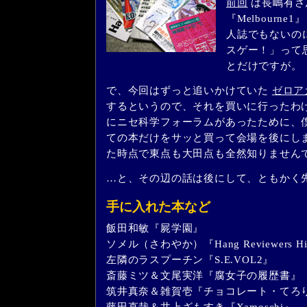
前回
は長嶋有さ
『Melbourn
人誌でもないの
スゲー！」って
とだけですが。
で、今回はずっと追いかけていた
ゼロア
するというので、それを買いに行ったわ
にニセ科学フォーラムがあったために、
ての本だけをサッと買って会場を後にし
た時点で東点も大田点も全然知りません
…と、その辺の話は後にして、ともかく
手に入れた本など
飯田和敏『屍学園』
ソメル（さわやか）『Hang Reviewers H
左隣のラスプーチン『S.E.VOL2』
斎藤ミツ＆文尾実洋『腐女子の履歴書』
筑井真奈＆雑賀壱『チョコレート・てろ
藤田直哉＆井上ざもすき『Xamoschi』