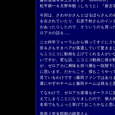
松平耕一＆天野年朗（しろうと）『新文
今回は、さわやかさんとばるぼらさんの
を出されていたり、石原千秋さんのイン
があったりしたので、そういうのも買っ
ロアカの話を…。
ニセ科学フォーラムから帰ってすぐに２
田＆ざもすきペアが落選していて驚きま
らニコニコに動画を上げてくれる人がい
いですか。変な話、ニコニコ動画に彼が
が、ゼロアカに興味を持つ層を一段階下
に思います。だからこそ、僕もこうやっ
見ているわけです（藤田ファンではあり
通にやずやチームと藤田チームは残ると
てなわけで、ゼロアカ道場もオーラスに
えてしまうことになりましたので、個人
名前でもちょっと挙げておこうかなと思
形而上学女郎館の雑賀さん