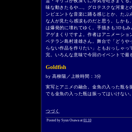
霊・キリコが夜深くに冷気を吐きまくる
味な動きたるや…。グロテスクな河童と
ンビエントな音楽に踊る感じとか、たぶ
な人が見たら感涙ものだと思う。しかも
は爆発的に壊れてゆく。手描きも3Dも
アゲまくりですよ。作者はアニメーション
ベテラン島村達雄さん。舞台で「どうや
らない作品を作りたい」ともおっしゃっ
完。いろんな意味で今回のイベントで最
Goldfish
by 高柳陽／上映時間：3分
実写とアニメの融合。金魚の入った瓶を
でも金魚の入った瓶は振ってはいけない
つづく
Posted by Syun Osawa at
01:10