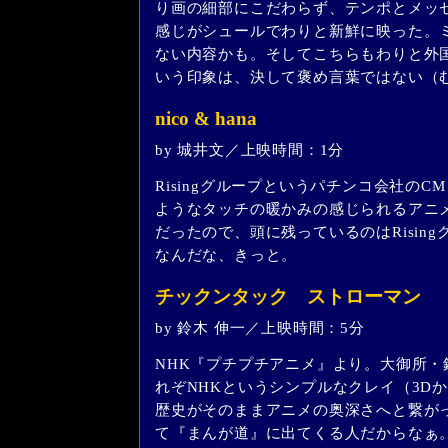
り画の細部にこだわらず、テンポとメッ
感じがシュールでわりと新鮮に映った。
ない内容かも。そしてこちらもわりと外
いう印象は、決して褒め言葉ではない（
nico & hana
by 城井文／上映時間：1分
Risingグループというパチンコ会社の
ようなタッチの暖かみの感じられるアニメ
だったので、頭に残っているのはRisin
なんだな、きっと。
チックンタック ストローマン
by 鈴木 伸一／上映時間：5分
NHK『プチプチアニメ』より。大御所・
れぞNHKというシンプルなクレイ（3D
歴史がそのままアニメの奥深さへと繋が
て『まんが道』に出てくる人だからなぁ