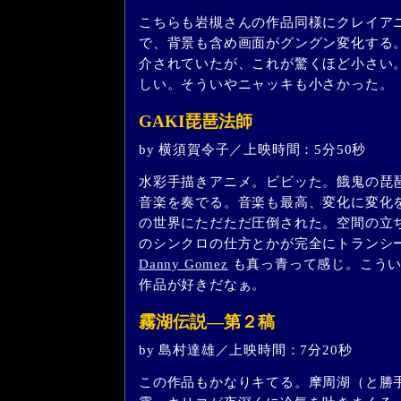
こちらも岩槻さんの作品同様にクレイア
で、背景も含め画面がグングン変化する
介されていたが、これが驚くほど小さい
しい。そういやニャッキも小さかった。
GAKI琵琶法師
by 横須賀令子／上映時間：5分50秒
水彩手描きアニメ。ビビッた。餓鬼の琵
音楽を奏でる。音楽も最高、変化に変化
の世界にただただ圧倒された。空間の立
のシンクロの仕方とかが完全にトランシ
Danny Gomez
も真っ青って感じ。こうい
作品が好きだなぁ。
霧湖伝説―第２稿
by 島村達雄／上映時間：7分20秒
この作品もかなりキてる。摩周湖（と勝