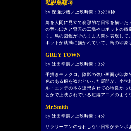
私説鳥類考
by 深瀬沙哉／上映時間：3分30秒
鳥を人間に見立て刹那的な日常を描いた
の荒っぽさと背景の工場やロボットの緻
く。鳥の図鑑がそのまま人間を表現して
ボットが執拗に描かれていて、鳥の印象
GREY TOWN
by 辻田幸廣／上映時間：3分
手描きモノクロ。陰影の強い画面が印象
色のある服を盗むといった展開が、小学
ル・エンデの本を連想させて心地良かっ
とかで上映されている短編アニメのよう
Mr.Smith
by 辻田幸廣／上映時間：4分
サラリーマンのせわしない日常がテンポ