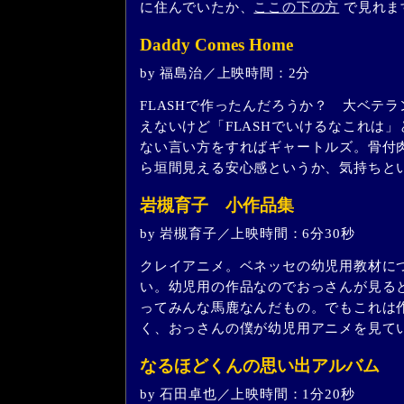
に住んでいたか、
ここの下の方
で見れま
Daddy Comes Home
by 福島治／上映時間：2分
FLASHで作ったんだろうか？ 大ベテ
えないけど「FLASHでいけるなこれは
ない言い方をすればギャートルズ。骨付
ら垣間見える安心感というか、気持ちと
岩槻育子 小作品集
by 岩槻育子／上映時間：6分30秒
クレイアニメ。ベネッセの幼児用教材に
い。幼児用の作品なのでおっさんが見る
ってみんな馬鹿なんだもの。でもこれは
く、おっさんの僕が幼児用アニメを見て
なるほどくんの思い出アルバム
by 石田卓也／上映時間：1分20秒