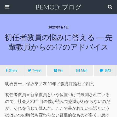
BEMOD: ブログ
2023年1月1日
初任者教員の悩みに答える ― 先
輩教員からの47のアドバイス
Share
Tweet
Pin
Mail
SMS
明石要一、保坂亨／2011年／教育評論社／四六
初任者教員＝新卒教員という位置づけで展開されている
ので、社会人20年目の僕が読んで意味がわからないのだ
が、それを信じて読んだ。ここで書かれている話という
のはいつの時代も変わらない普遍的なものが多く、悪く