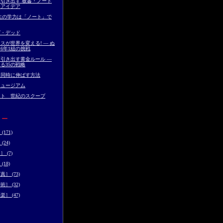
引き出す 板書・ノート
とアイデア
生の学力は「ノート」で
グ・デッド
スが世界を変える! ― ぬ
6年1組の挑戦
引き出す黄金ルール ―
る35の戦略
を同時に伸ばす方法
ミュージアム
イト 世紀のスクープ
リー
171)
24)
 (7)
18)
］ (73)
］ (32)
］ (47)