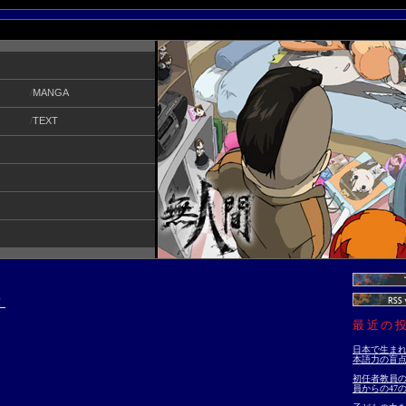
/
MANGA
/
TEXT
！
最近の
日本で生ま
本語力の盲
初任者教員の
員からの47