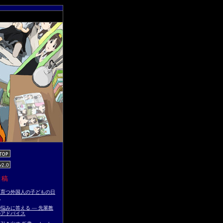
投稿
れ育つ外国人の子どもの日
点
悩みに答える ― 先輩教
のアドバイス