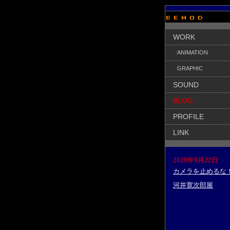
WORK
/
ANIMATION
/
GRAPHIC
SOUND
BLOG
PROFILE
LINK
2020年9月22日
カメラを止めるな
河井寛次郎展