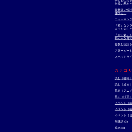
子どもの力を
指導の基本
最新版 小学
伸びる！
ウォーキン
「変」なクラ
まっち先生と
「やる気」を
動く人を育て
算数と国語
スヌーピー
スポットラ
カテゴ
読む［書籍］ (
読む［漫画］ (
見る［アニメ］
見る［映画］ (
イベント［写真
イベント［芸術
イベント［音楽
無駄話 (3)
観光 (8)