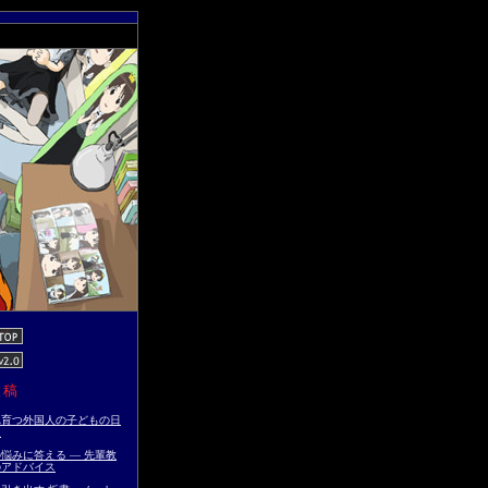
投稿
れ育つ外国人の子どもの日
点
悩みに答える ― 先輩教
のアドバイス