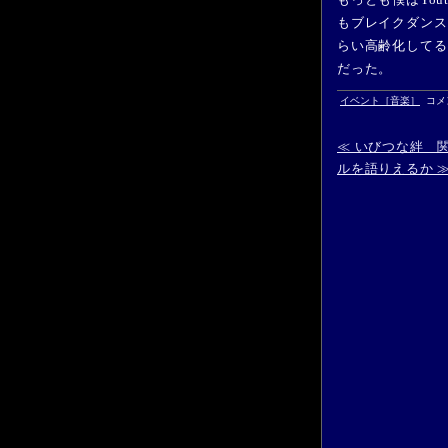
もブレイクダンス
らい高齢化してる
だった。
BBO
イベント［音楽］
コメ
PAR
2013
第
≪ いびつな絆 
１
日
ルを語りえるか 
目
は