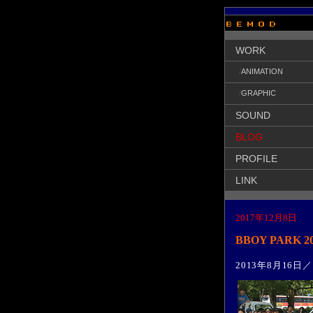
WORK
/
ANIMATION
/
GRAPHIC
SOUND
BLOG
PROFILE
LINK
2017年12月8日
BBOY PARK 
2013年8月16日