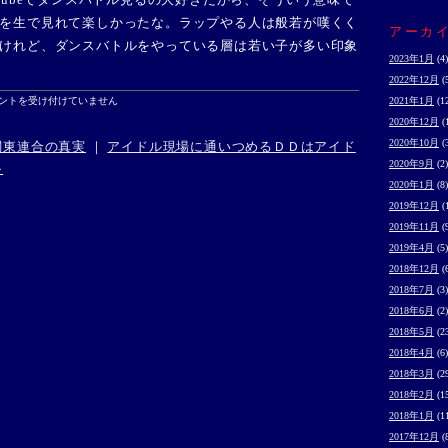
を生で見れて楽しかったな。ラップやる人は般若が嘆くく
アーカ
けれど、ダンスバトルをやっている層は若い子が多い印象
2023年1月
(4)
2022年12月
(
Y
ントを受け付けていません
2021年1月
(1
K
2020年12月
(
2020年10月
(
関東連合の真実
｜
アイドル現場に通いつめるＤＤはアイド
2020年9月
(2)
≫
2020年1月
(8)
2019年12月
(
2019年11月
(
2019年4月
(5)
2018年12月
(
2018年7月
(3)
2018年6月
(2)
2018年5月
(2
2018年4月
(6)
2018年3月
(2
2018年2月
(1
2018年1月
(1
2017年12月
(