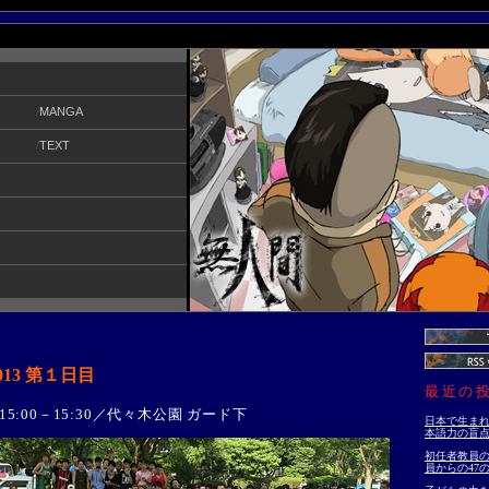
/
MANGA
/
TEXT
2013 第１日目
最近の
／15:00－15:30／代々木公園 ガード下
日本で生ま
本語力の盲
初任者教員の
員からの47