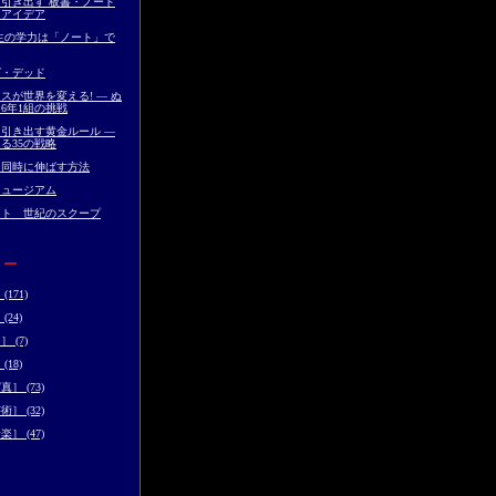
引き出す 板書・ノート
とアイデア
生の学力は「ノート」で
グ・デッド
スが世界を変える! ― ぬ
6年1組の挑戦
引き出す黄金ルール ―
る35の戦略
を同時に伸ばす方法
ミュージアム
イト 世紀のスクープ
リー
171)
24)
 (7)
18)
］ (73)
］ (32)
］ (47)