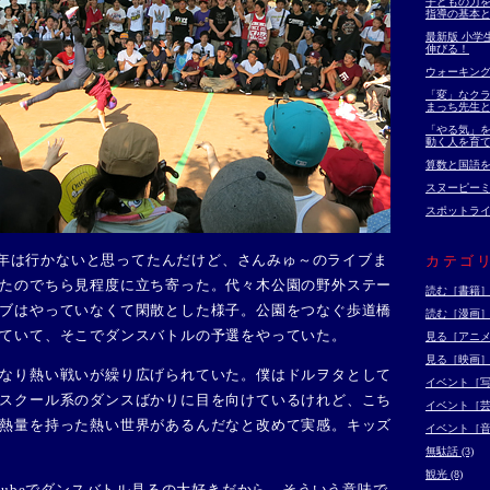
子どもの力を
指導の基本
最新版 小学
伸びる！
ウォーキン
「変」なクラ
まっち先生と
「やる気」を
動く人を育て
算数と国語
スヌーピー
スポットラ
Kは今年は行かないと思ってたんだけど、さんみゅ～のライブま
カテゴ
たのでちら見程度に立ち寄った。代々木公園の野外ステー
読む［書籍］ (
ブはやっていなくて閑散とした様子。公園をつなぐ歩道橋
読む［漫画］ (
ていて、そこでダンスバトルの予選をやっていた。
見る［アニメ］
見る［映画］ (
なり熱い戦いが繰り広げられていた。僕はドルヲタとして
イベント［写真
スクール系のダンスばかりに目を向けているけれど、こち
イベント［芸術
熱量を持った熱い世界があるんだなと改めて実感。キッズ
イベント［音楽
無駄話 (3)
観光 (8)
utubeでダンスバトル見るの大好きだから、そういう意味で