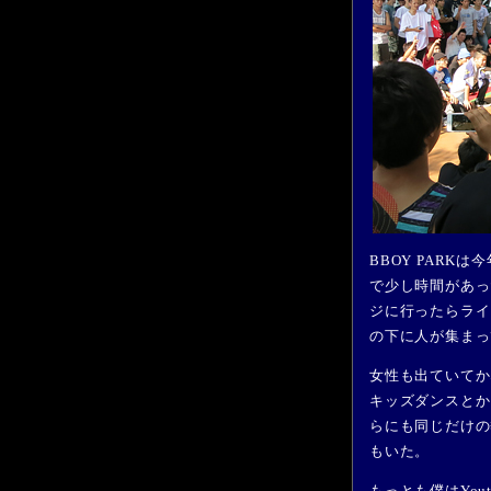
BBOY PAR
で少し時間があっ
ジに行ったらライ
の下に人が集まっ
女性も出ていてか
キッズダンスとか
らにも同じだけの
もいた。
もっとも僕はYo