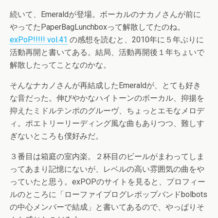
続いて、Emeraldが登場。ボーカルのナカノさんが前に
やってたPaperBagLunchboxって解散してたのね。
exPoP!!!!! vol.41
の感想を読むと、2010年に５年ぶりに
活動再開と書いてある。結局、活動再開後１年ちょいで
解散したってことなのかな。
そんなナカノさんが再結成したEmeraldが、とても好き
な音だった。伸びやかなハイトーンのボーカル、抑揚を
抑えたミドルテンポのグルーヴ、ちょっとエモなメロデ
ィ。ポエトリーリーディング風な曲もありつつ、難しす
ぎないところも僕好みだ。
３番目は箱庭の室内楽。２杯目のビールがまわってしま
ってあまり記憶にないが、レベルの高い雰囲気の曲をや
っていたと思う。exPOPのサイトを見ると、プロフィー
ルのところに「ローファイプログレポップバンドbolbots
の中心メンバーで結成」と書いてあるので、やっぱりそ